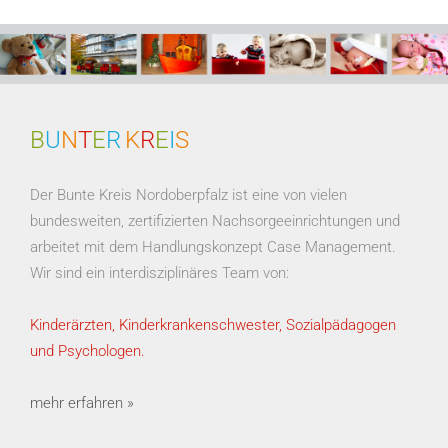
B
U
N
T
E
R
K
R
E
I
S
Der Bunte Kreis Nordoberpfalz ist eine von vielen
bundesweiten, zertifizierten Nachsorgeeinrichtungen und
arbeitet mit dem Handlungskonzept Case Management.
Wir sind ein interdisziplinäres Team von:
Kinderärzten, Kinderkrankenschwester, Sozialpädagogen
und Psychologen.
mehr erfahren »