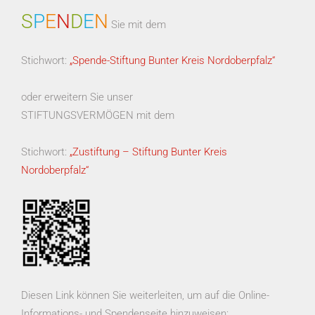
S
P
E
N
D
E
N
Sie mit dem
Stichwort:
„Spende-Stiftung Bunter Kreis Nordoberpfalz“
oder erweitern Sie unser
STIFTUNGSVERMÖGEN mit dem
Stichwort:
„Zustiftung – Stiftung Bunter Kreis
Nordoberpfalz“
Diesen Link können Sie weiterleiten, um auf die Online-
Informations- und Spendenseite hinzuweisen: