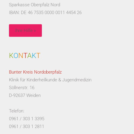
Sparkasse Oberpfalz Nord
IBAN: DE 46 7535 0000 0011 4454 26
Ihre Hilfe »
K
O
N
T
A
K
T
Bunter Kreis Nordoberpfalz
Klinik für Kinderheilkunde & Jugendmedizin
Söllnerstr. 16
D-92637 Weiden
Telefon:
0961 / 303 1 3395
0961 / 303 1 2811