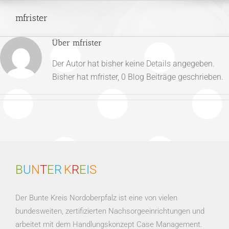
Zum
mfrister
Inhalt
springen
Über
mfrister
Der Autor hat bisher keine Details angegeben.
Bisher hat mfrister, 0 Blog Beiträge geschrieben.
B
U
N
T
E
R
K
R
E
I
S
Der Bunte Kreis Nordoberpfalz ist eine von vielen
bundesweiten, zertifizierten Nachsorgeeinrichtungen und
arbeitet mit dem Handlungskonzept Case Management.