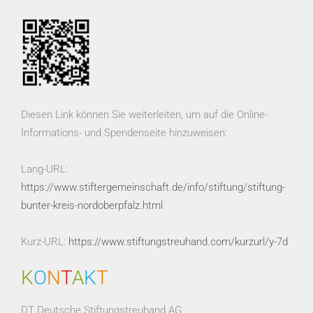
Diesen Link können Sie weiterleiten, um auf die Online-
Informations- und Spendenseite hinzuweisen:
Lang-URL:
https://www.stiftergemeinschaft.de/info/stiftung/stiftung-
bunter-kreis-nordoberpfalz.html
Kurz-URL:
https://www.stiftungstreuhand.com/kurzurl/y-7d
K
O
N
T
A
K
T
DT Deutsche Stiftungstreuhand AG